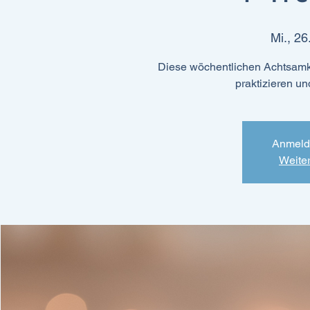
Mi., 26
Diese wöchentlichen Achtsamk
praktizieren un
Anmeld
Weite