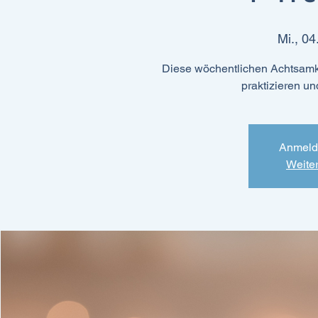
Mi., 04
Diese wöchentlichen Achtsamk
praktizieren un
Anmeld
Weite