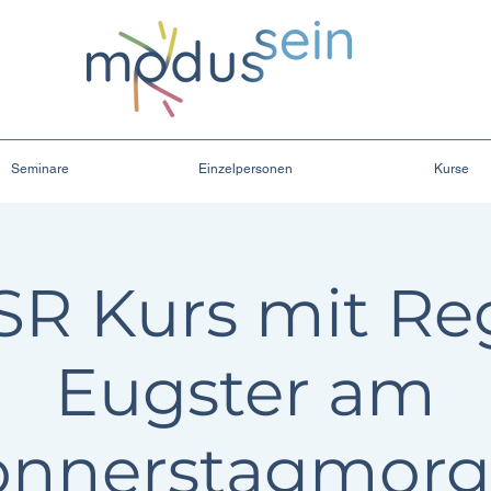
Seminare
Einzelpersonen
Kurse
R Kurs mit Re
Eugster am
nnerstagmor