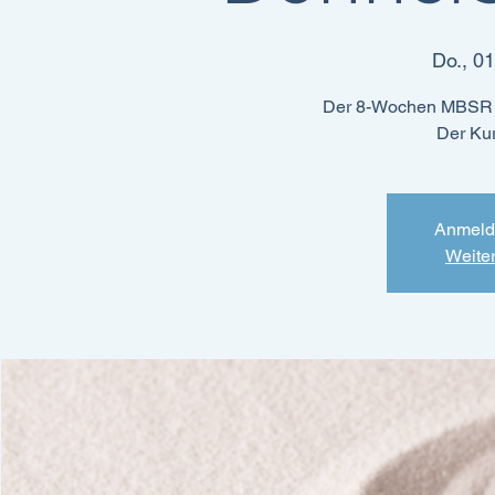
Do., 01
Der 8-Wochen MBSR Ku
Der Kur
Anmeld
Weite