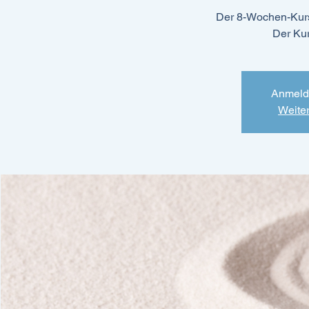
Der 8-Wochen-Kurs
Der Kur
Anmeld
Weite