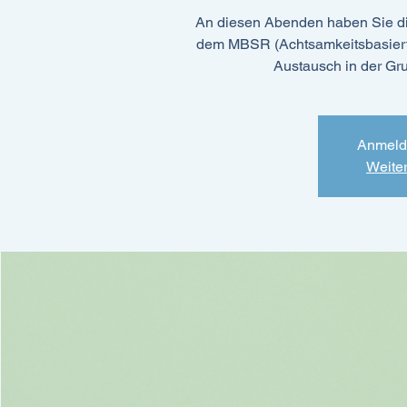
An diesen Abenden haben Sie di
dem MBSR (Achtsamkeitsbasierte
Austausch in der Gr
Anmeld
Weite