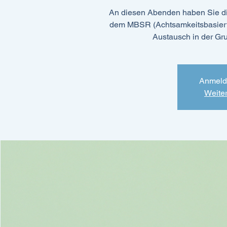
An diesen Abenden haben Sie di
dem MBSR (Achtsamkeitsbasierte
Austausch in der Gr
Anmeld
Weite