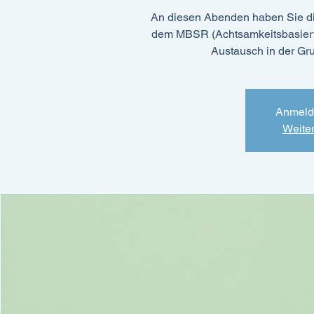
An diesen Abenden haben Sie di
dem MBSR (Achtsamkeitsbasierte
Austausch in der Gr
Anmeld
Weite