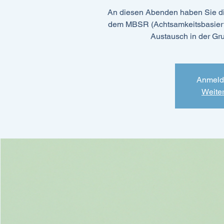
An diesen Abenden haben Sie di
dem MBSR (Achtsamkeitsbasierte
Austausch in der Gr
Anmeld
Weite